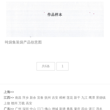
吨袋集装袋产品创意图
共6条
1
上海>>
江西>>
南昌
萍乡
新余
宜春
抚州
吉安
樟树
莲花
新干
九江
鹰潭
景德镇
上饶
赣州
万载
高安
广东>>
广州
深圳
中山
江门
佛山
增城
新塘
番禺
肇庆
四会
湛江
茂名